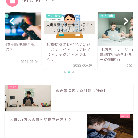
RELATED POST
・資格
学び・資格
学び・資格
じCMを何度も繰り返
皮膚病薬に使われている
理由は？
「ステロイド」って何？
【店長・リーダー向
【ドラッグストアでよ
職場で求められるリ
く...
ーの判断力
2021-05-04
2022-05-30
2021-0
販売業における計数【PI値】
人間は1万人の顔を記憶できる！？